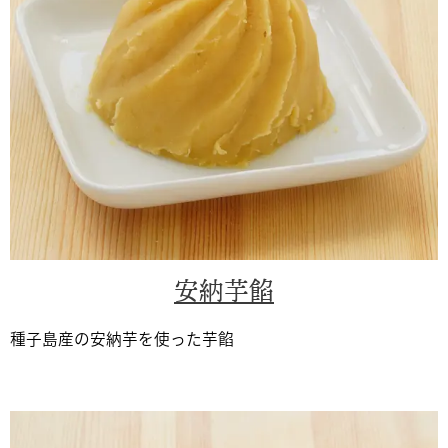
安納芋餡
種子島産の安納芋を使った芋餡