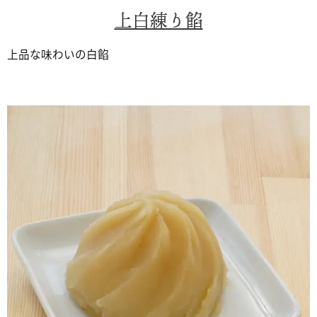
上白練り餡
上品な味わいの白餡