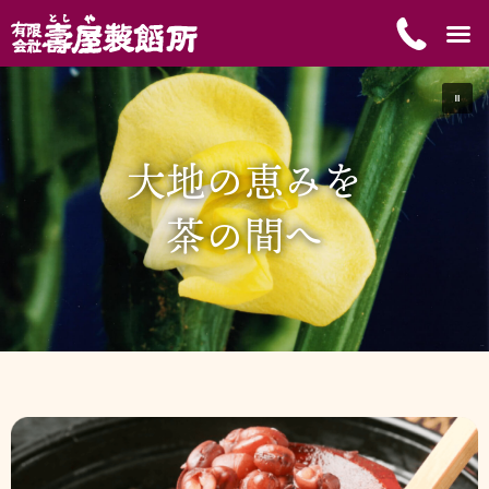
内
メ
容
商品紹
工場案
会社案
店舗案
お知ら
お問合
ニ
を
ュ
ス
ー
キ
ッ
大地の恵みを
プ
茶の間へ