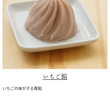
いちご餡
いちごの味がする苺餡