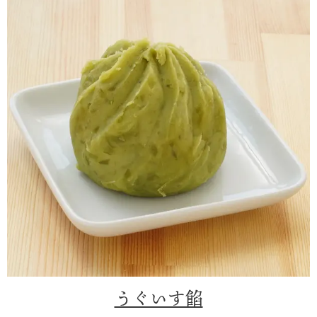
うぐいす餡